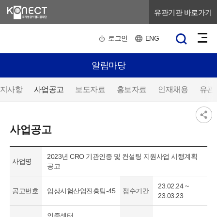
유관기관 바로가기
로그인
ENG
알림마당
지사항
사업공고
보도자료
홍보자료
인재채용
유관
사업공고
2023년 CRO 기관인증 및 컨설팅 지원사업 시행계획
사업명
공고
23.02.24 ~
공고번호
임상시험산업진흥팀-45
접수기간
23.03.23
인증센터