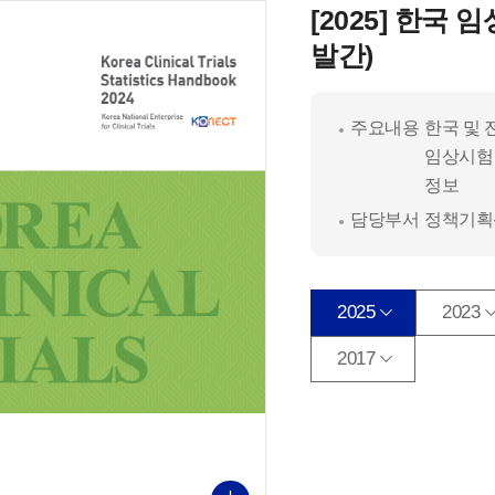
[2025] 한국 
발간)
주요내용
한국 및 
임상시험 
정보
담당부서
정책기획
2025
2023
2017