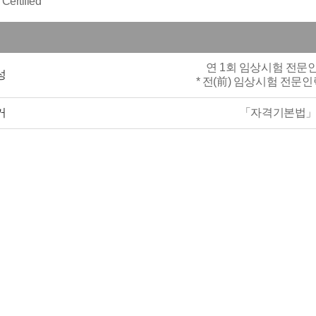
Certified
연 1회 임상시험 전문인력
성
* 전(前) 임상시험 전문인
거
「자격기본법」