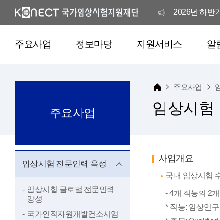
2026년 하
2026년 해외
주요사업
정보마당
지원서비스
알
2026년 해외
주요사업
국가임상시험
임상시험
주요사업
2026년 하
2026년 해외
사업개요
임상시험 전문인력 육성
국내 임상시험 
임상시험 글로벌 전문인력
2026년 해외
- 4개 직능의 
양성
* 직능: 임상연구
국가인적자원개발컨소시엄