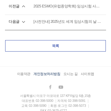
이전글
2025 ESMO(유럽종양학회) 임상시험 사절단 참여기업 모집(~7.25.)
다음글
[사전안내] 2025년도 세계 임상시험의 날 기념 유공자 정부포상 추천 계획 안내(4/1~4/14)
목록
이용약관
개인정보처리방침
오시는 길
사이트맵
서울특별시 마포구 마포대로 137 KPX빌딩 6층,15층
대표번호
02-398-5000
자격제
02-398-5091
교육
02-398-5090
회원·로그인
02-398-5073
FAX
02-3675-4777