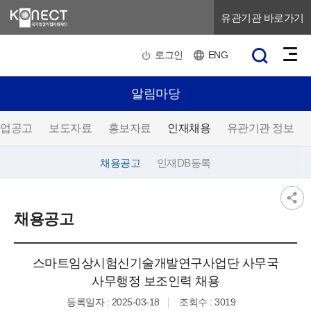
유관기관 바로가기
로그인
ENG
알림마당
업공고
보도자료
홍보자료
인재채용
유관기관 정보
채용공고
인재DB등록
채용공고
스마트임상시험신기술개발연구사업단 사무국
사무행정 보조인력 채용
등록일자 : 2025-03-18
조회수 : 3019