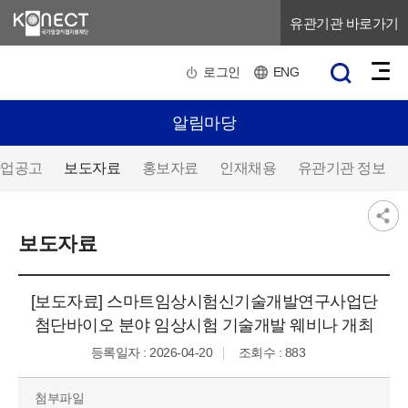
유관기관 바로가기
로그인
ENG
알림마당
업공고
보도자료
홍보자료
인재채용
유관기관 정보
보도자료
[보도자료] 스마트임상시험신기술개발연구사업단
첨단바이오 분야 임상시험 기술개발 웨비나 개최
등록일자 : 2026-04-20
조회수 : 883
첨부파일