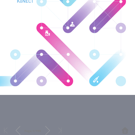
Page:
1
/
196